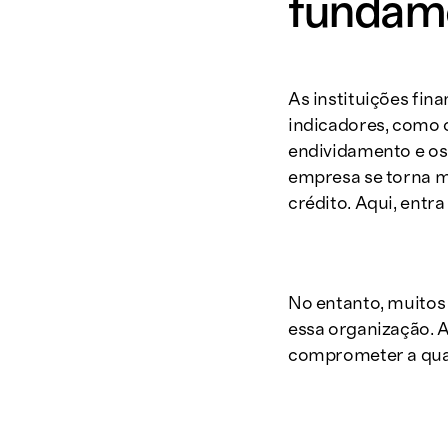
fundame
As instituições fin
indicadores, como o 
endividamento e os
empresa se torna m
crédito. Aqui, entr
No entanto, muito
essa organização. 
comprometer a quali