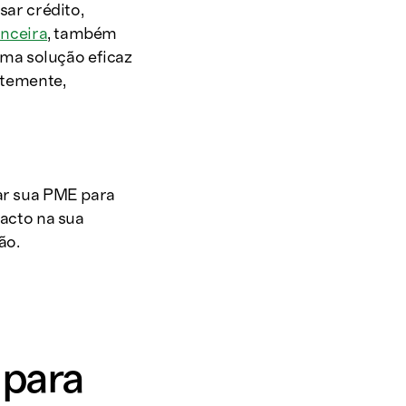
sar crédito,
anceira
, também
ma solução eficaz
ntemente,
rar sua PME para
pacto na sua
ão.
 para