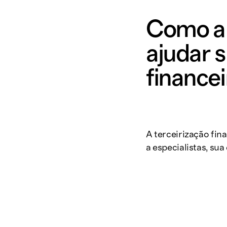
Como a 
ajudar 
financei
A terceirização fina
a especialistas, s