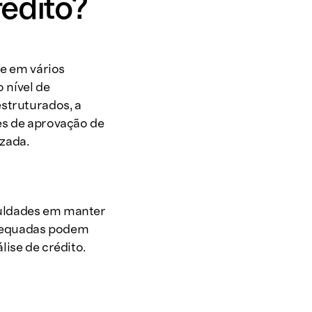
édito?
se em vários
o nível de
struturados, a
es de aprovação de
izada.
uldades em manter
adequadas podem
ise de crédito.