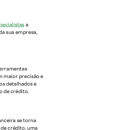
pecialistas
a
 da sua empresa,
ferramentas
 maior precisão e
ros detalhados e
o de crédito.
nceira se torna
 de crédito, uma