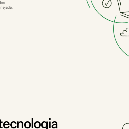
dos
anejada,
 tecnologia