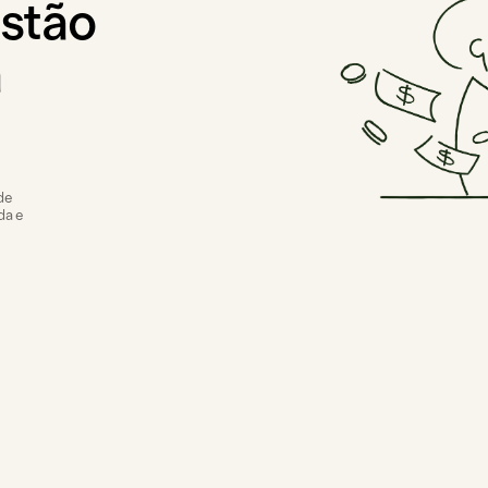
estão
a
de
da e