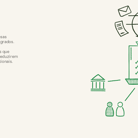
esas
egrados.
as que
 reduzirem
ionais.