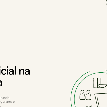
icial na
a
ionando
segurança e
.