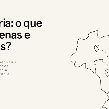
ia: o que
enas e
s?
 tributária
 essas
r sua
r o que