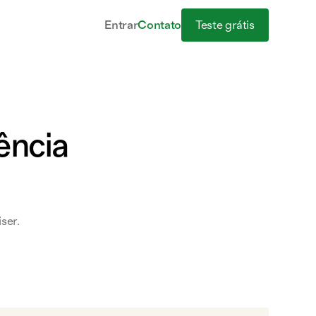
Teste grátis
Entrar
Contato
gência
ser.