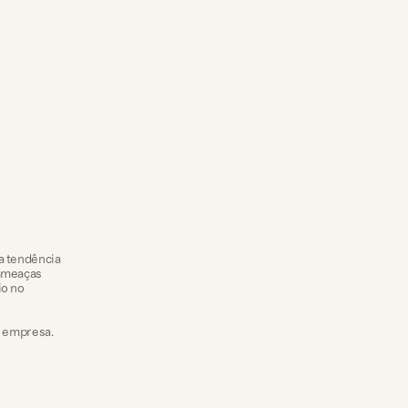
a tendência
 ameaças
io no
a empresa.