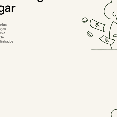
gar
árias
nças
as e
 de
alinhados